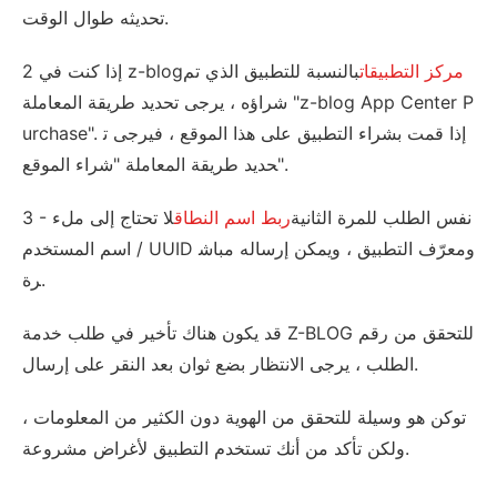
تحديثه طوال الوقت.
مركز التطبيقات
بالنسبة للتطبيق الذي تم
2 إذا كنت في z-blog
شراؤه ، يرجى تحديد طريقة المعاملة "z-blog App Center P
urchase". إذا قمت بشراء التطبيق على هذا الموقع ، فيرجى ت
حديد طريقة المعاملة "شراء الموقع".
3 - نفس الطلب للمرة الثانية
ربط اسم النطاق
لا تحتاج إلى ملء
اسم المستخدم / UUID ومعرّف التطبيق ، ويمكن إرساله مباش
رة.
قد يكون هناك تأخير في طلب خدمة Z-BLOG للتحقق من رقم
الطلب ، يرجى الانتظار بضع ثوان بعد النقر على إرسال.
توكن هو وسيلة للتحقق من الهوية دون الكثير من المعلومات ،
ولكن تأكد من أنك تستخدم التطبيق لأغراض مشروعة.