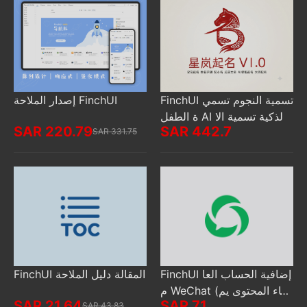
FinchUI تسمية النجوم تسمي
إصدار الملاحة FinchUI
ة الطفل AI الذكية تسمية الا
SAR 220.79
SAR 442.7
سم تقييم
SAR 331.75
FinchUI إضافية الحساب العا
FinchUI المقالة دليل الملاحة
م WeChat (خفاء المحتوى يم
SAR 21.64
SAR 71
SAR 43.83