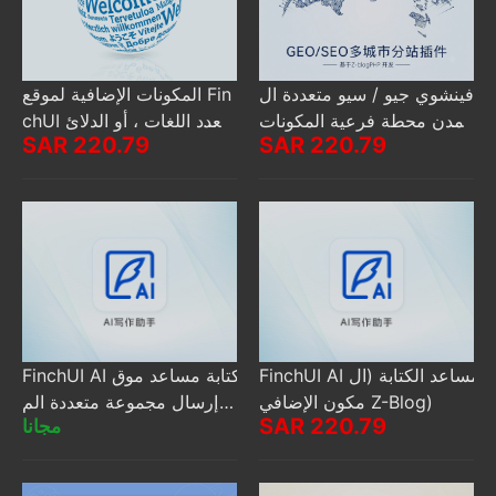
فينشوي جيو / سيو متعددة ال
المكونات الإضافية لموقع Fin
مدن محطة فرعية المكونات
chUI متعدد اللغات ، أو الدلائ
SAR 220.79
SAR 220.79
في ، مجموعة من المواقع لت
ل الفرعية للدعم أو الوصول ا
قسيم N مدينة المحطات الفر
لمستقل إلى عناوين URL (بما
عية ، المحلية كلمة المرور ط
في ذلك أسماء نطاقات المست
ويلة الذيل
وى الثاني) - يجب أن تذهب إل
ى الخارج
FinchUI AI مساعد الكتابة (ال
FinchUI AI كتابة مساعد موق
مكون الإضافي Z-Blog)
ع إرسال مجموعة متعددة الم
SAR 220.79
مجانا
واقع (Z-Blog plug-in)