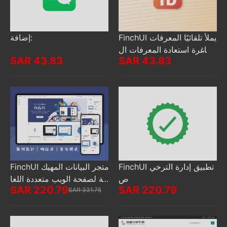
FinchUI يملأ تلقائيًا المعرفات
إضافة:
الشاغرة استعادة المعرفات ال
SAR 43.83
SAR 43.83
تي تم حذفها
FinchUI تطبيق إدارة الترخي
FinchUI متجر البيانات المهيك
ص
لة لصفحة الويب متعددة اللغا
SAR 220.79
SAR 220.79
SAR 331.75
ت