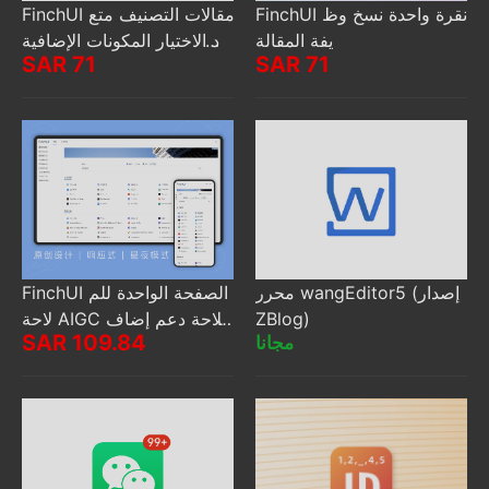
FinchUI نقرة واحدة نسخ وظ
FinchUI مقالات التصنيف متع
يفة المقالة
دد الاختيار المكونات الإضافية
SAR 71
SAR 71
دعم البحث التصنيف الاختيار
محرر wangEditor5 (إصدار
FinchUI الصفحة الواحدة للم
ZBlog)
لاحة AIGC للملاحة دعم إضاف
SAR 109.84
مجانا
ة عناوين الويب بالجملة