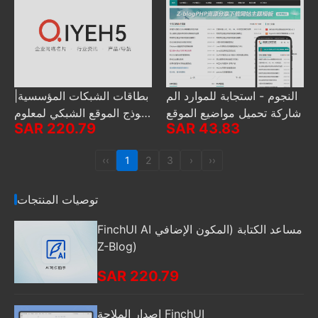
النجوم - استجابة للموارد الم
بطاقات الشبكات المؤسسية|
شاركة تحميل مواضيع الموقع
نموذج الموقع الشبكي لمعلوم
SAR 220.79
SAR 43.83
ات التصنيفات الصناعية
‹‹
1
2
3
›
››
توصيات المنتجات
FinchUI AI مساعد الكتابة (المكون الإضافي
Z-Blog)
SAR 220.79
إصدار الملاحة FinchUI