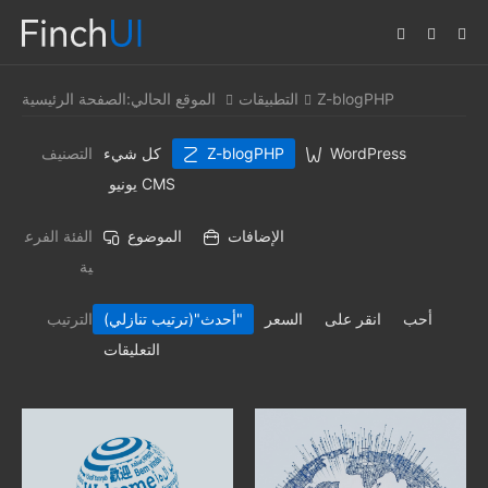
Z-blogPHP
التطبيقات
الموقع الحالي:
الصفحة الرئيسية
WordPress
Z-blogPHP
كل شيء
التصنيف
يونيو CMS
الإضافات
الموضوع
الفئة الفرع
ية
أحب
انقر على
السعر
"(ترتيب تنازلي)"
أحدث
الترتيب
التعليقات