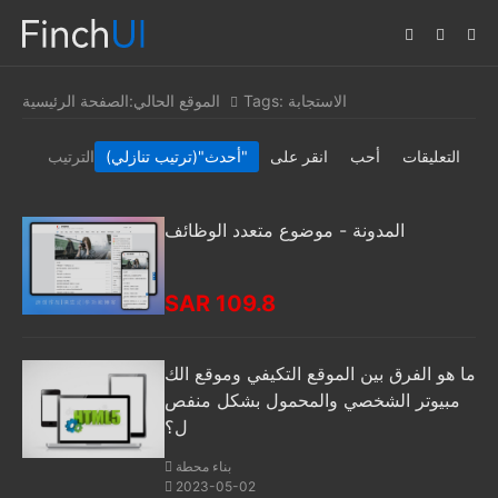
Tags: الاستجابة
الموقع الحالي:
الصفحة الرئيسية
التعليقات
أحب
انقر على
"(ترتيب تنازلي)"
أحدث
الترتيب
المدونة - موضوع متعدد الوظائف
SAR 109.8
ما هو الفرق بين الموقع التكيفي وموقع الك
مبيوتر الشخصي والمحمول بشكل منفص
ل؟
بناء محطة
2023-05-02