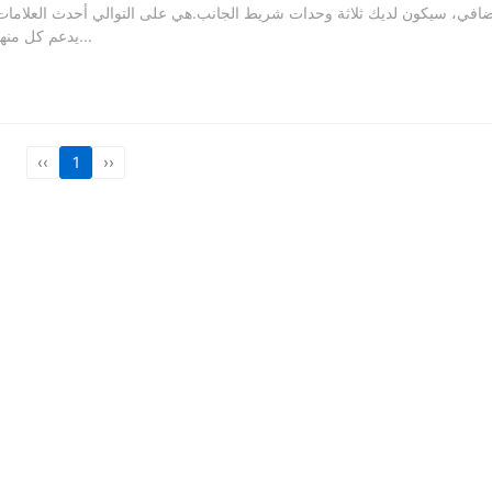
إضافي، سيكون لديك ثلاثة وحدات شريط الجانب.هي على التوالي أحدث العلامات، 
يدعم كل منهم ثلاثة أنماط عرض على التوالي.التأثير 1...
‹‹
1
››