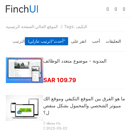
Tags: التكيف
الموقع الحالي:
الصفحة الرئيسية
التعليقات
أحب
انقر على
"(ترتيب تنازلي)"
أحدث
الترتيب
المدونة - موضوع متعدد الوظائف
SAR 109.79
ما هو الفرق بين الموقع التكيفي وموقع الك
مبيوتر الشخصي والمحمول بشكل منفص
ل؟
بناء محطة
2023-05-02