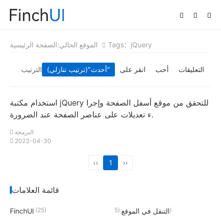
Tags：jQuery
الموقع الحالي:
الصفحة الرئيسية
التعليقات
أحب
انقر على
"(ترتيب تنازلي)"
أحدث
الترتيب
استخدام مكتبة jQuery للتحقق من موقع أسفل الصفحة وإجرا
ء تعديلات على عناصر الصفحة عند الضرورة.
البرمجة
2023-04-30
‹‹
1
››
قائمة العلامات
(25)
(5)
التنقل في الموقع
FinchUI