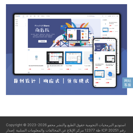
استوديو البرمجيات النجومية
حقوق الطبع والنشر محفو
Copyright © 2023-2026
ظة
12377 مركز الإبلاغ عن المخالفات والمعلومات السلبية
إصدار ICP رقم 20251