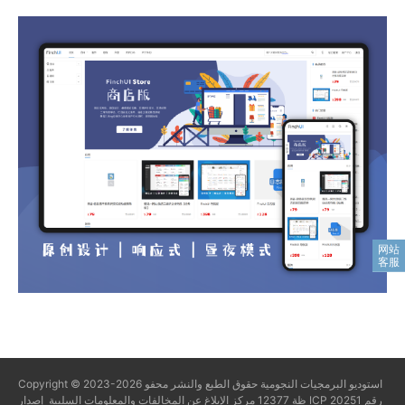
استوديو البرمجيات النجومية
حقوق الطبع والنشر محفو
Copyright © 2023-2026
ظة
12377 مركز الإبلاغ عن المخالفات والمعلومات السلبية
إصدار ICP رقم 20251