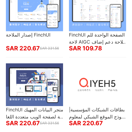
FinchUI الصفحة الواحدة للم
إصدار الملاحة FinchUI
لاحة AIGC للملاحة دعم إضاف
SAR 220.67
SAR 109.78
ة عناوين الويب بالجملة
SAR 331.56
بطاقات الشبكات المؤسسية|
FinchUI متجر البيانات المهيك
نموذج الموقع الشبكي لمعلوم
لة لصفحة الويب متعددة اللغا
SAR 220.67
SAR 220.67
ات التصنيفات الصناعية
SAR 331.56
ت