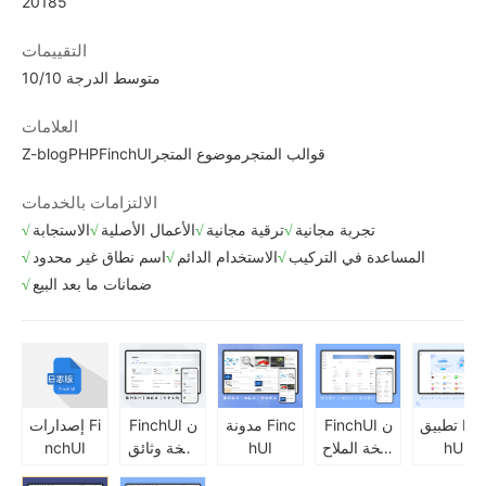
20185
التقييمات
متوسط الدرجة 10/10
العلامات
قوالب المتجر
موضوع المتجر
FinchUI
Z-blogPHP
الالتزامات بالخدمات
تجربة مجانية
ترقية مجانية
الأعمال الأصلية
الاستجابة
المساعدة في التركيب
الاستخدام الدائم
اسم نطاق غير محدود
ضمانات ما بعد البيع
تطبيق Finc
FinchUI ن
مدونة Finc
FinchUI ن
إصدارات Fi
hUI
سخة الملاح
hUI
سخة وثائق
nchUI
ة من صفح
ية