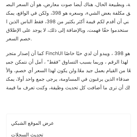
ة، وبطبيعة الحال، هناك أيضا صوت معارض، هو أن السعر البص
ق مكلفة بعض الشيء، وسعره هو 398، ولكن في الواقع، يمكن
ني أن أقدم لكم قيمة أكثر بكثير من 398، فقط الناس الذين ا
ستخدموا حقًا فهمت، وبالإضافة إلى ذلك، لا يوجد على الإطلاق
خصم السعر.
كما أن إصدار متجر FinchUI هو 398 ، ويبدو أن لدي حبًا خاصًا
لهذا الرقم ، وربما بسبب التساوق "فقط" ، آمل أن نتمكن جمي
عًا من القيام بعمل جيد معًا.ولن يكون لهذا السعر أي خصم، والأ
صدقاء الذين يرغبون في المساومة، يرجى جمع واحد أولا، يمكن
ك أن ترى ما أضافت كل تحديث وظيفة، وكنت تعرف ما قيمة!
عرض الموقع الشبكي
تحديث السجلات