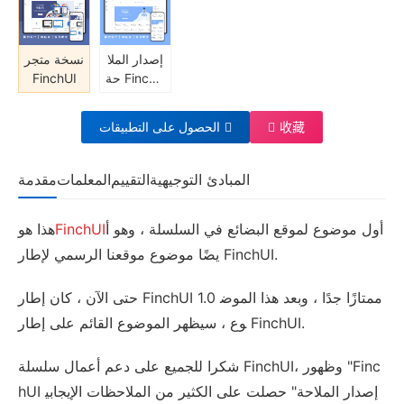
ة واحدة
إصدار الملا
نسخة متجر
حة FinchU
FinchUI
I
收藏
الحصول على التطبيقات
المبادئ التوجيهية
التقييم
المعلمات
مقدمة
أول موضوع لموقع البضائع في السلسلة ، وهو أ
FinchUI
هذا هو
يضًا موضوع موقعنا الرسمي لإطار FinchUI.
حتى الآن ، كان إطار FinchUI 1.0 ممتازًا جدًا ، وبعد هذا الموض
وع ، سيظهر الموضوع القائم على إطار FinchUI.
شكرا للجميع على دعم أعمال سلسلة FinchUI، وظهور "Finc
hUI إصدار الملاحة" حصلت على الكثير من الملاحظات الإيجابي