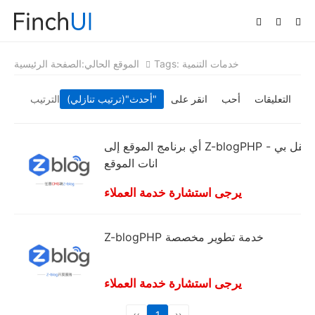
Tags: خدمات التنمية
الموقع الحالي:
الصفحة الرئيسية
التعليقات
أحب
انقر على
"(ترتيب تنازلي)"
أحدث
الترتيب
أي برنامج الموقع إلى Z-blogPHP - نقل بي
انات الموقع
يرجى استشارة خدمة العملاء
Z-blogPHP خدمة تطوير مخصصة
يرجى استشارة خدمة العملاء
‹‹
1
››