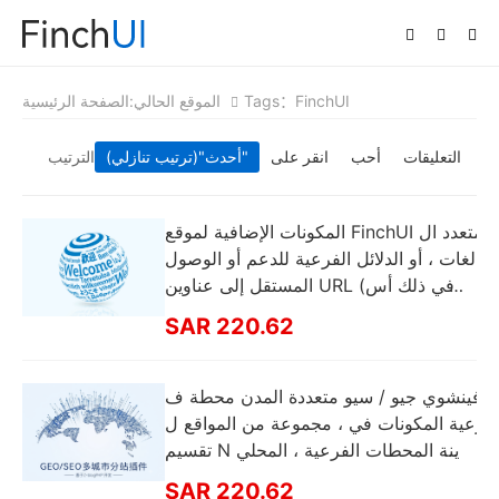
Tags：FinchUI
الموقع الحالي:
الصفحة الرئيسية
التعليقات
أحب
انقر على
"(ترتيب تنازلي)"
أحدث
الترتيب
المكونات الإضافية لموقع FinchUI متعدد ال
لغات ، أو الدلائل الفرعية للدعم أو الوصول
المستقل إلى عناوين URL (بما في ذلك أس
ماء نطاقات المستوى الثاني) - يجب أن تذه
SAR 220.62
ب إلى الخارج
فينشوي جيو / سيو متعددة المدن محطة ف
رعية المكونات في ، مجموعة من المواقع ل
تقسيم N مدينة المحطات الفرعية ، المحلي
ة كلمة المرور طويلة الذيل
SAR 220.62