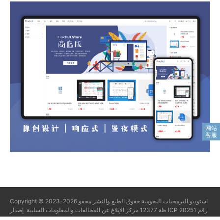
استوديو البرمجيات النجومية
حقوق الطبع والنشر محفو
Copyright © 2023-2026
ظة
12377 مركز الإبلاغ عن المخالفات والمعلومات السلبية
إصدار ICP رقم 20251
46111
Powered By
Z-BlogPHP 1.7.5