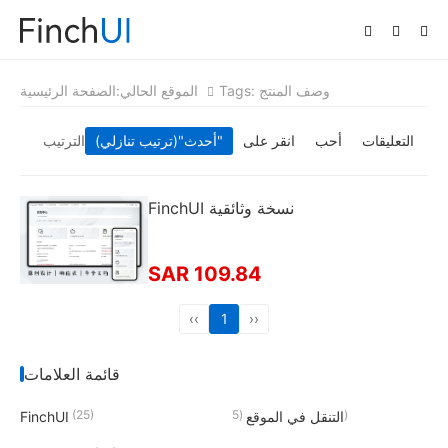
Tags: وصف المنتج
الموقع الحالي:
الصفحة الرئيسية
التعليقات
أحب
انقر على
"(ترتيب تنازلي)"
أحدث
الترتيب
FinchUI نسخة وثائقية
SAR 109.84
‹‹
1
››
قائمة العلامات
(25)
(5)
التنقل في الموقع
FinchUI