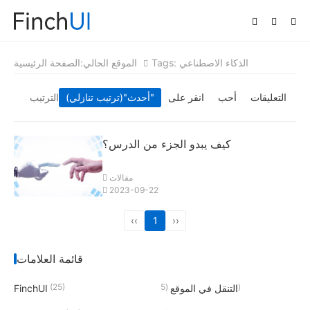
Tags: الذكاء الاصطناعي
الموقع الحالي:
الصفحة الرئيسية
التعليقات
أحب
انقر على
"(ترتيب تنازلي)"
أحدث
الترتيب
كيف يبدو الجزء من الدرس؟
مقالات
2023-09-22
‹‹
1
››
قائمة العلامات
(25)
(5)
التنقل في الموقع
FinchUI