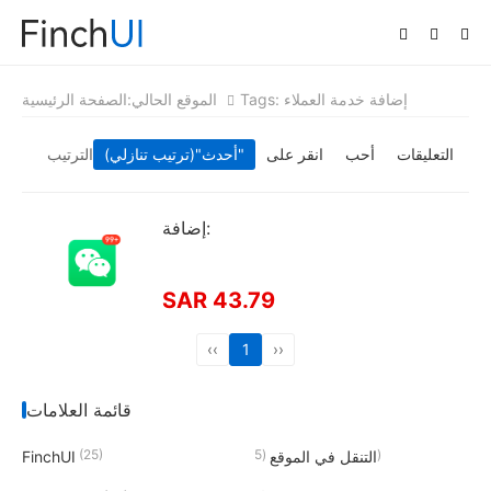
Tags: إضافة خدمة العملاء
الموقع الحالي:
الصفحة الرئيسية
التعليقات
أحب
انقر على
"(ترتيب تنازلي)"
أحدث
الترتيب
إضافة:
SAR 43.79
‹‹
1
››
قائمة العلامات
(25)
(5)
التنقل في الموقع
FinchUI