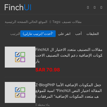
Tags: مقالات تصنيف
الموقع الحالي:
الصفحة الرئيسية
التعليقات
أحب
انقر على
"(ترتيب تنازلي)"
أحدث
الترتيب
FinchUI مقالات التصنيف متعدد الاختيار ال
مكونات الإضافية دعم البحث التصنيف الاخت
يار
SAR 70.98
Z-BlogPHP جعل المكونات الإضافية الأسا
سية للموقع! "FinchUI المقالة اختيار التص
نيف متعدد المكونات الإضافية" المرفقات ا
ختيار التصنيف
بناء محطة