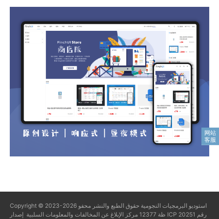
استوديو البرمجيات النجومية
حقوق الطبع والنشر محفو
Copyright © 2023-2026
ظة
12377 مركز الإبلاغ عن المخالفات والمعلومات السلبية
إصدار ICP رقم 20251