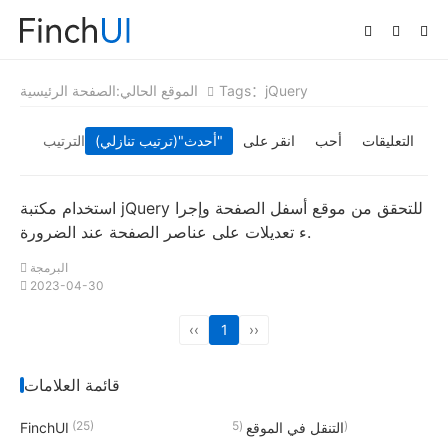
Tags：jQuery
الموقع الحالي:
الصفحة الرئيسية
التعليقات
أحب
انقر على
"(ترتيب تنازلي)"
أحدث
الترتيب
استخدام مكتبة jQuery للتحقق من موقع أسفل الصفحة وإجرا
ء تعديلات على عناصر الصفحة عند الضرورة.
البرمجة
2023-04-30
‹‹
1
››
قائمة العلامات
(25)
(5)
التنقل في الموقع
FinchUI