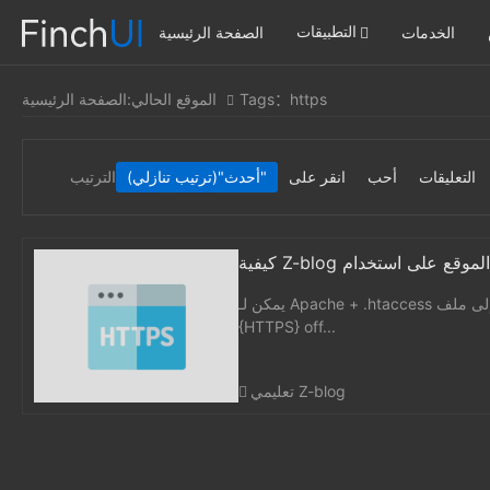
التطبيقات
الخدمات
الصفحة الرئيسية
Tags：https
الموقع الحالي:
الصفحة الرئيسية
التعليقات
أحب
انقر على
"(ترتيب تنازلي)"
أحدث
الترتيب
يمكن لـ Apache + .htaccess إضافة القواعد التالية إلى ملف .htaccess لإجبار الوصول إلى https:RewriteEngine OnRewriteCond %
{HTTPS} off...
تعليمي Z-blog