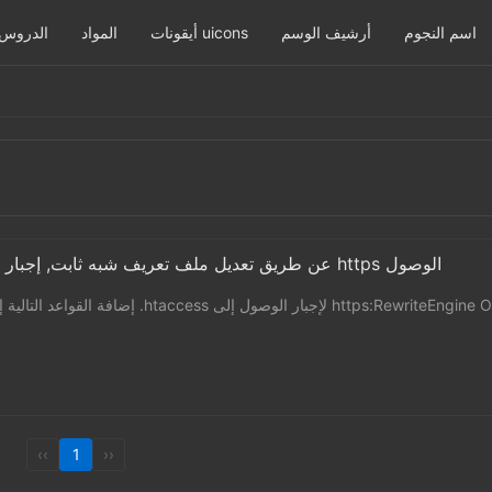
اسم النجوم
أرشيف الوسم
أيقونات uicons
المواد
الدروس
كيفية Z-blog عن طريق تعديل ملف تعريف شبه ثابت, إجبار الموقع على استخدام https الوصول
‹‹
1
››