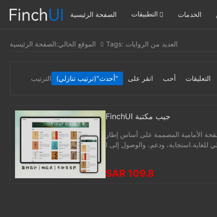
التطبيقات
الخدمات
الصفحة الرئيسية
Tags: العديد من الروايات
الموقع الحالي:
الصفحة الرئيسية
التعليقات
أحب
انقر على
"(ترتيب تنازلي)"
أحدث
الترتيب
FinchUI جيب مكتبة
لى أساس إطار FinchUI الأصلي ، خفيفة الوزن ، خالية م
لي للغاية.استجابة، ودعم، والوصول إلى ا
SAR 109.8