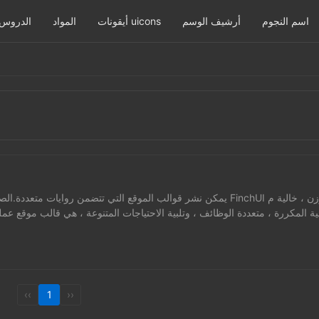
اسم النجوم
أرشيف الوسم
أيقونات uicons
المواد
الدروس
يمكن نشر قوالب الموقع التي تتضمن روايات متعددة.الصفحة الأمامية المصممة ع
ية المكررة ، متعددة الوظائف ، وتلبية الاحتياجات المتنوعة ، هي قالب موقع عم
لهاتف المحمول والكمبيوتر اللوحي.الموقع التجريبي http://ma...
‹‹
1
››