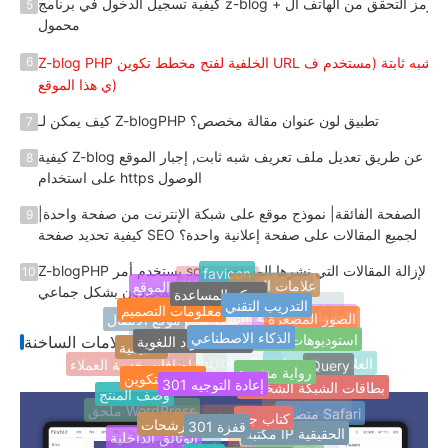
كيفية تسجيل الدخول في برنامج z-blog + رمز التحقق من الهاتف ال
5
محمول
Z-blog PHP الخلفية لفتح مخطط تكوين URL شبه ثابتة (مستخدم ف
6
ي هذا الموقع)
كيف يمكن لـ Z-blogPHP تطبيق لون عنوان مقالة مخصص؟
7
كيفية Z-blog عن طريق تعديل ملف تعريف شبه ثابت, إجبار الموقع
8
على استخدام https الوصول
الصفحة الفائقة| نموذج موقع على شبكة الإنترنت من صفحة واحدة|
9
كيفية تحديد صفحة SEO لجميع المقالات على صفحة إعلانية واحدة؟
Z-blogPHP يستخدم أمر sql لإزالة المقالات التي نشرها المستخدمو
10
favicon
علامات الموقع
مركز المساعدة
معلومات الموقع
موقع المدونة
ن المحددون بشكل جماعي
أحدث العلامات
التدريب التقني
معلومات التصميم
Jquery
الصور المصغرة
صفحة واحدة على شبكة الإنترنت
موقع الانتقال
الذكاء الاصطناعي
العلامات الساخنة
شبكة المواد اللغوية
استوديوهات الشبكة
التنقل في الموقع
العلامات الساخنة
أكاديمية
إضافة Z-Blog
التكيف
رواية منفردة
jQuery
شبكة التكوين
301 إعادة التوجيه
إضافات خدمة العملاء
العلامات العشوائية
بطاقات الشبكة الشخصية
Z-blogPHP
FinchUI
وصف المنتج
الحسابات العامة
الاستجابة
كتاب جيد
301 قفزة
متصفح Safari
مرشحات
ملحق WordPress
أرشيف الوسم
مكتبة IP الحقيقية
خدمات التنمية
الخدمات المخصصة
الوثائق الداخلية
https