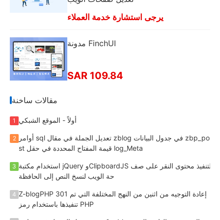
يرجى استشارة خدمة العملاء
مدونة FinchUI
SAR 109.84
مقالات ساخنة
أولاً - الموقع الشبكي
1
أوامر sql تعديل الجملة في مقال zblog في جدول البيانات zbp_po
2
st قيمة المفتاح المحددة في حقل log_Meta
استخدام مكتبة jQuery وClipboardJS لتنفيذ محتوى النقر على صف
3
حة الويب لنسخ النص إلى الحافظة
Z-blogPHP 301 إعادة التوجيه من اثنين من النهج المختلفة التي تم
4
تنفيذها باستخدام رمز PHP