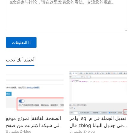
التعليقات
أعتقد أنك تحب
أوامر sql تعديل الجملة في م
الصفحة الفائقة| نموذج موقع
قال zblog في جدول البيانا
على شبكة الإنترنت من صفح
تعليمي Z-blog
تعليمي Z-blog
ت zbp_post قيمة المفتاح ال
ة واحدة| كيفية تحديد صفحة