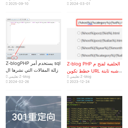
2025-09-10
2024-03-01
محددة في حقل log_Meta
SEO لجميع المقالات على ص
فحة إعلانية واحدة؟
Z-blogPHP يستخدم أمر sql
Z-blog PHP الخلفية لفتح م
لإزالة المقالات التي نشرها ال
خطط تكوين URL شبه ثابتة
مستخدمون المحددون بشكل
تعليمي Z-blog
تعليمي Z-blog
(مستخدم في هذا الموقع)
2024-02-26
2023-12-24
جماعي