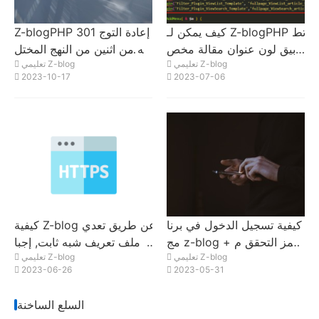
كيف يمكن لـ Z-blogPHP تط
Z-blogPHP 301 إعادة التوج
بيق لون عنوان مقالة مخص
يه من اثنين من النهج المختل
تعليمي Z-blog
تعليمي Z-blog
ص؟
فة التي تم تنفيذها باستخدام ر
2023-10-17
2023-07-06
مز PHP
كيفية تسجيل الدخول في برنا
كيفية Z-blog عن طريق تعدي
مج z-blog + رمز التحقق م
ل ملف تعريف شبه ثابت, إجبا
تعليمي Z-blog
تعليمي Z-blog
ن الهاتف المحمول
ر الموقع على استخدام https
2023-06-26
2023-05-31
الوصول
السلع الساخنة