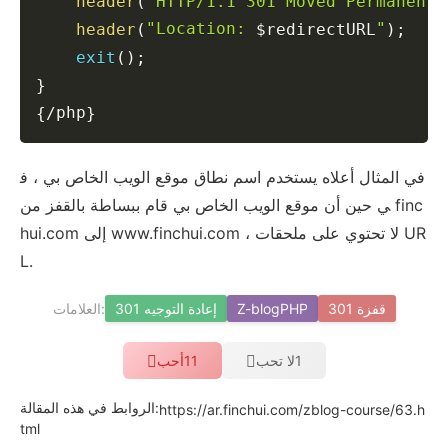
header
(
"HTTP/1.1 301 Moved Permanentl
"Location: 
"
header
(
)
;
$redirectURL
exit
(
)
;
}
php
{
/
}
في المثال أعلاه يستخدم اسم نطاق موقع الويب الخاص بي ، ف
ي حين أن موقع الويب الخاص بي قام ببساطة بالقفز من finc
hui.com إلى www.finchui.com ، لا تحتوي على ملحقات UR
L.
العلامات:
301 قفزة
Z-blogPHP
301 إعادة التوجيه
1
لا تحب
11
أحب
الروابط في هذه المقالة:
https://ar.finchui.com/zblog-course/63.h
tml