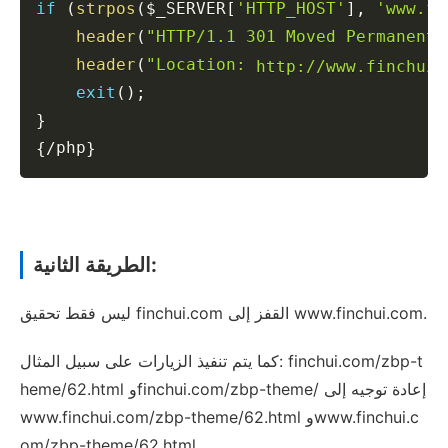
if
(
strpos
(
$_SERVER
[
'HTTP_HOST'
]
,
'www.fi
header
(
"HTTP/1.1 301 Moved Permanentl
header
(
"Location: 
http://www.finchui.
exit
(
)
;
}
php
{
/
}
الطريقة الثانية:
ليس فقط تحقيق finchui.com القفز إلى www.finchui.com.
كما يتم تنفيذ الزيارات على سبيل المثال: finchui.com/zbp-t
heme/62.html وfinchui.com/zbp-theme/ إعادة توجيه إلى
www.finchui.com/zbp-theme/62.html وwww.finchui.c
om/zbp-theme/62.html