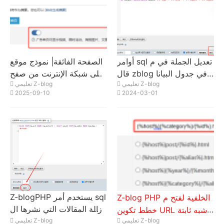
أوامر sql تعديل الجملة في م
الصفحة الفائقة| نموذج موقع
قال zblog في جدول البيانا
على شبكة الإنترنت من صفح
تعليمي Z-blog
تعليمي Z-blog
ت zbp_post قيمة المفتاح ال
ة واحدة| كيفية تحديد صفحة
2025-09-10
2024-03-01
محددة في حقل log_Meta
SEO لجميع المقالات على ص
فحة إعلانية واحدة؟
Z-blogPHP يستخدم أمر sql
Z-blog PHP الخلفية لفتح م
لإزالة المقالات التي نشرها ال
خطط تكوين URL شبه ثابتة
مستخدمون المحددون بشكل
تعليمي Z-blog
تعليمي Z-blog
(مستخدم في هذا الموقع)