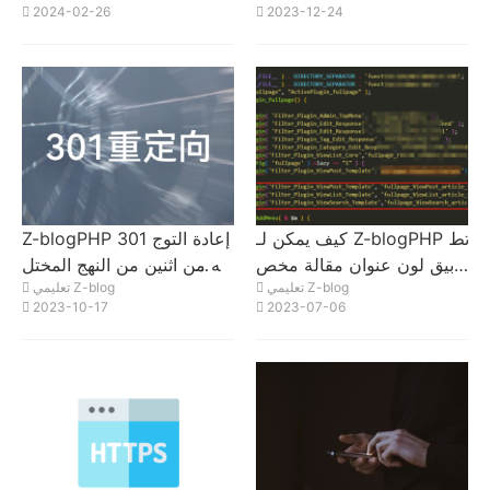
2024-02-26
2023-12-24
جماعي
كيف يمكن لـ Z-blogPHP تط
Z-blogPHP 301 إعادة التوج
بيق لون عنوان مقالة مخص
يه من اثنين من النهج المختل
تعليمي Z-blog
تعليمي Z-blog
ص؟
فة التي تم تنفيذها باستخدام ر
2023-10-17
2023-07-06
مز PHP