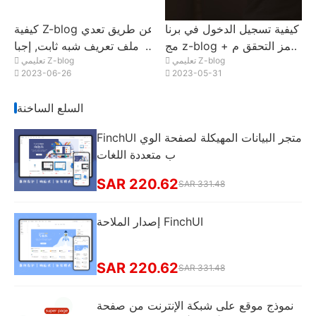
كيفية تسجيل الدخول في برنا
كيفية Z-blog عن طريق تعدي
مج z-blog + رمز التحقق م
ل ملف تعريف شبه ثابت, إجبا
تعليمي Z-blog
تعليمي Z-blog
ن الهاتف المحمول
ر الموقع على استخدام https
2023-06-26
2023-05-31
الوصول
السلع الساخنة
FinchUI متجر البيانات المهيكلة لصفحة الوي
ب متعددة اللغات
SAR 220.62
SAR 331.48
إصدار الملاحة FinchUI
SAR 220.62
SAR 331.48
نموذج موقع على شبكة الإنترنت من صفحة