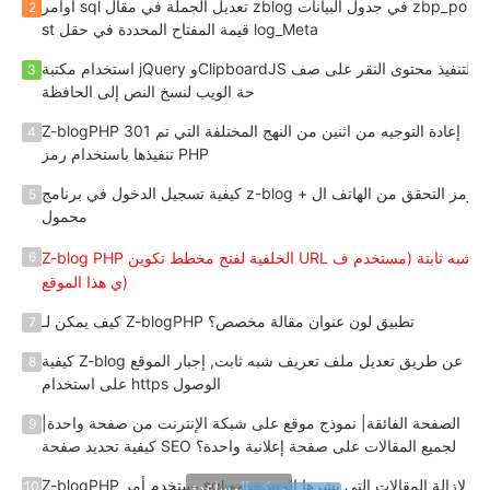
أوامر sql تعديل الجملة في مقال zblog في جدول البيانات zbp_po
2
st قيمة المفتاح المحددة في حقل log_Meta
استخدام مكتبة jQuery وClipboardJS لتنفيذ محتوى النقر على صف
3
حة الويب لنسخ النص إلى الحافظة
Z-blogPHP 301 إعادة التوجيه من اثنين من النهج المختلفة التي تم
4
تنفيذها باستخدام رمز PHP
كيفية تسجيل الدخول في برنامج z-blog + رمز التحقق من الهاتف ال
5
محمول
Z-blog PHP الخلفية لفتح مخطط تكوين URL شبه ثابتة (مستخدم ف
6
ي هذا الموقع)
كيف يمكن لـ Z-blogPHP تطبيق لون عنوان مقالة مخصص؟
7
كيفية Z-blog عن طريق تعديل ملف تعريف شبه ثابت, إجبار الموقع
8
على استخدام https الوصول
الصفحة الفائقة| نموذج موقع على شبكة الإنترنت من صفحة واحدة|
9
كيفية تحديد صفحة SEO لجميع المقالات على صفحة إعلانية واحدة؟
Z-blogPHP يستخدم أمر sql لإزالة المقالات التي نشرها المستخدمو
10
مركز المساعدة