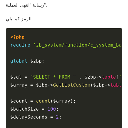
رسالة "انتهى العملية".
الرمز كما يلي:
Copy
<?php
require
'zb_system/function/c_system_base
global
$zbp
;
$sql
=
"SELECT * FROM "
.
$zbp
->
table
[
'Po
$array
=
$zbp
->
GetListCustom
(
$zbp
->
table
[
$count
=
count
(
$array
)
;
$batchSize
=
100
;
$delaySeconds
=
2
;