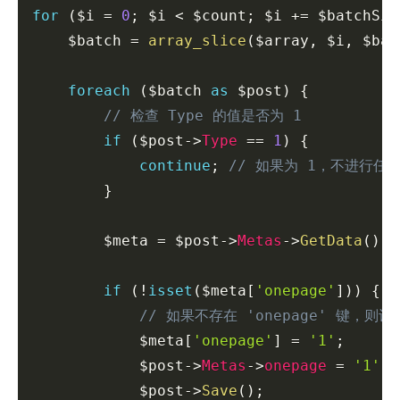
for
(
$i
=
0
;
$i
<
$count
;
$i
+=
$batchSiz
$batch
=
array_slice
(
$array
,
$i
,
$bat
foreach
(
$batch
as
$post
)
{
// 检查 Type 的值是否为 1
if
(
$post
->
Type
==
1
)
{
continue
;
// 如果为 1，不进行任
}
$meta
=
$post
->
Metas
->
GetData
(
)
;
if
(
!
isset
(
$meta
[
'onepage'
]
)
)
{
// 如果不存在 'onepage' 键，则设
$meta
[
'onepage'
]
=
'1'
;
$post
->
Metas
->
onepage
=
'1'
;
$post
->
Save
(
)
;