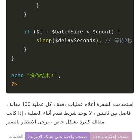
}
}
if
(
$i
+
$batchSize
<
$count
)
{
sleep
(
$delaySeconds
)
;
// 等待2秒
}
}
echo
"操作结束！"
;
?>
استخدمت الشفرة أعلاه عمليات دفعة ، كل عملية 100 مقالة ،
فاصل بين ثانيتين ، لا يوجد شريط تقدم أثناء العملية ، إذا كانت
مقالك كثيرة بشكل خاص ، يرجى الانتظار بالصبر.
العلامات:
صفحة إعلانية واحدة
صفحة واحدة على شبكة الإنترنت