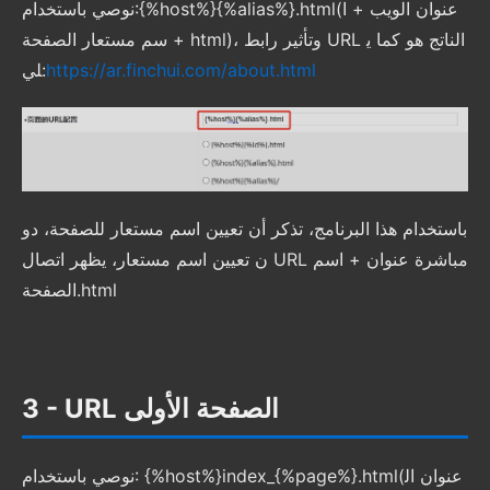
نوصي باستخدام:{%host%}{%alias%}.html(عنوان الويب + ا
سم مستعار الصفحة + html)، وتأثير رابط URL الناتج هو كما ي
https://ar.finchui.com/about.html
لي:
باستخدام هذا البرنامج، تذكر أن تعيين اسم مستعار للصفحة، دو
ن تعيين اسم مستعار، يظهر اتصال URL مباشرة عنوان + اسم
الصفحة.html
3 - URL الصفحة الأولى
نوصي باستخدام: {%host%}index_{%page%}.html(عنوان ال