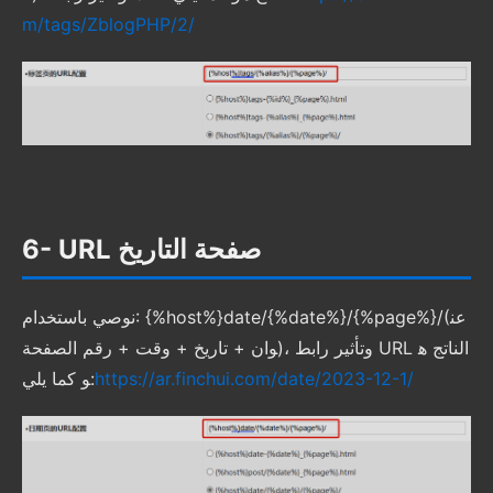
m/tags/ZblogPHP/2/
6- URL صفحة التاريخ
نوصي باستخدام: {%host%}date/{%date%}/{%page%}/(عن
وان + تاريخ + وقت + رقم الصفحة)، وتأثير رابط URL الناتج ه
https://ar.finchui.com/date/2023-12-1/
و كما يلي: