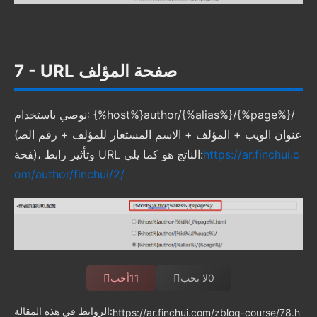
7 - URL صفحة المؤلف
نوصي باستخدام: {%host%}author/{%alias%}/{%page%}/
(عنوان الويب + المؤلف + الاسم المستعار للمؤلف + رقم الص
https://ar.finchui.c
فحة)، وتأثير رابط URL الناتج هو كما يلي:
om/author/finchui/2/
0
لا تحب
11
أحب
الروابط في هذه المقالة:
https://ar.finchui.com/zblog-course/78.h