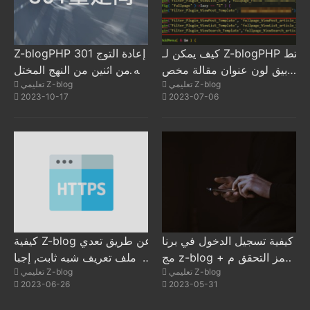
كيف يمكن لـ Z-blogPHP تط
Z-blogPHP 301 إعادة التوج
بيق لون عنوان مقالة مخص
يه من اثنين من النهج المختل
تعليمي Z-blog
تعليمي Z-blog
ص؟
فة التي تم تنفيذها باستخدام ر
2023-10-17
2023-07-06
مز PHP
كيفية تسجيل الدخول في برنا
كيفية Z-blog عن طريق تعدي
مج z-blog + رمز التحقق م
ل ملف تعريف شبه ثابت, إجبا
تعليمي Z-blog
تعليمي Z-blog
ن الهاتف المحمول
ر الموقع على استخدام https
2023-06-26
2023-05-31
الوصول