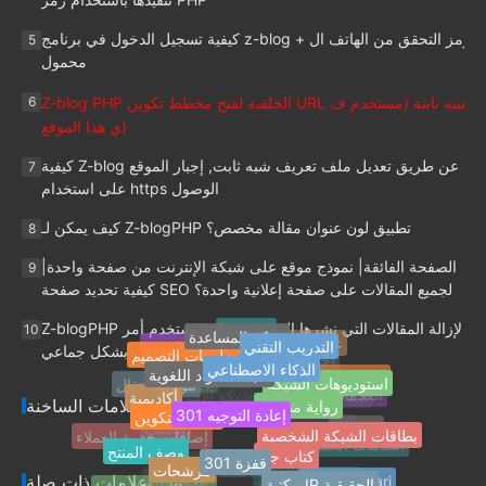
كيفية تسجيل الدخول في برنامج z-blog + رمز التحقق من الهاتف ال
5
محمول
Z-blog PHP الخلفية لفتح مخطط تكوين URL شبه ثابتة (مستخدم ف
6
ي هذا الموقع)
كيفية Z-blog عن طريق تعديل ملف تعريف شبه ثابت, إجبار الموقع
7
على استخدام https الوصول
كيف يمكن لـ Z-blogPHP تطبيق لون عنوان مقالة مخصص؟
8
الصفحة الفائقة| نموذج موقع على شبكة الإنترنت من صفحة واحدة|
9
كيفية تحديد صفحة SEO لجميع المقالات على صفحة إعلانية واحدة؟
Z-blogPHP يستخدم أمر sql لإزالة المقالات التي نشرها المستخدمو
10
مركز المساعدة
favicon
التدريب التقني
علامات الموقع
ن المحددون بشكل جماعي
معلومات التصميم
معلومات الموقع
الذكاء الاصطناعي
شبكة المواد اللغوية
موقع المدونة
استوديوهات الشبكة
أحدث العلامات
الصور المصغرة
رواية منفردة
موقع الانتقال
أكاديمية
301 إعادة التوجيه
Jquery
شبكة التكوين
العلامات الساخنة
العلامات الساخنة
صفحة واحدة على شبكة الإنترنت
بطاقات الشبكة الشخصية
jQuery
كتاب جيد
التنقل في الموقع
301 قفزة
إضافات خدمة العملاء
التكيف
وصف المنتج
إضافة Z-Blog
مرشحات
العلامات العشوائية
مكتبة IP الحقيقية
متصفح Safari
علامات ذات صلة
FinchUI