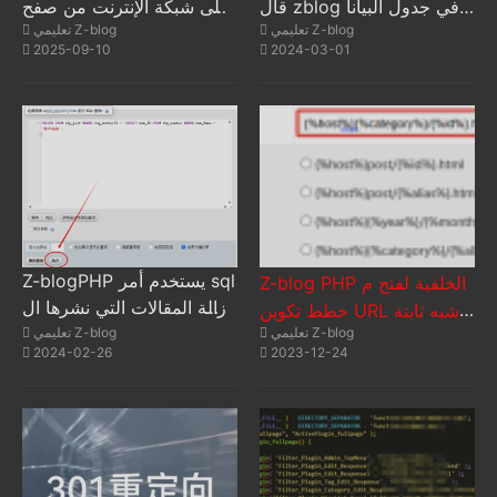
قال zblog في جدول البيانا
على شبكة الإنترنت من صفح
تعليمي Z-blog
تعليمي Z-blog
ت zbp_post قيمة المفتاح ال
ة واحدة| كيفية تحديد صفحة
2025-09-10
2024-03-01
محددة في حقل log_Meta
SEO لجميع المقالات على ص
فحة إعلانية واحدة؟
Z-blogPHP يستخدم أمر sql
Z-blog PHP الخلفية لفتح م
لإزالة المقالات التي نشرها ال
خطط تكوين URL شبه ثابتة
مستخدمون المحددون بشكل
تعليمي Z-blog
تعليمي Z-blog
(مستخدم في هذا الموقع)
2024-02-26
2023-12-24
جماعي