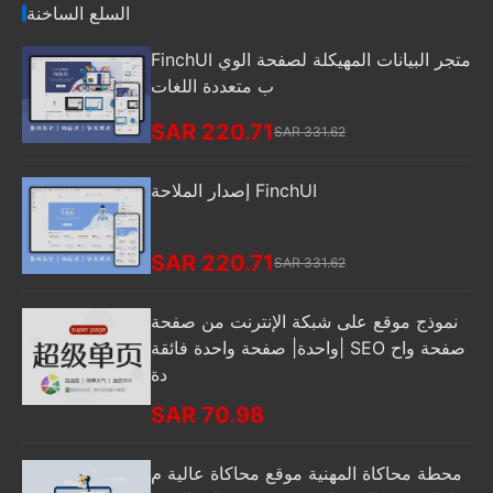
السلع الساخنة
FinchUI متجر البيانات المهيكلة لصفحة الوي
ب متعددة اللغات
SAR 220.71
SAR 331.62
إصدار الملاحة FinchUI
SAR 220.71
SAR 331.62
نموذج موقع على شبكة الإنترنت من صفحة
واحدة| صفحة واحدة فائقة| SEO صفحة واح
دة
SAR 70.98
محطة محاكاة المهنية موقع محاكاة عالية م