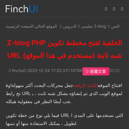
النص
تعليمي Z-blog
الدروس
الموقع الحالي:
الصفحة الرئيسية
Z-blog PHP الخلفية لفتح مخطط تكوين
URL شبه ثابتة (مستخدم في هذا الموقع)
finchui
2023-12-24 17:20:37
10786
收藏文章
افتتاح الموقع
الثابتة الزائفة
جعل محركات البحث أكثر سهولة!وف
تح رابط URL لموقع الويب الذي تم إنشاؤه بشكل شبه ثابت ، ي
جب أيضًا النظر في معقولية هيكله.
فيما يلي نوع من خطة تكوين URL التي نستخدمها على المدى ا
لطويل ، يمكنك الاستفادة منها أو تبنيها.