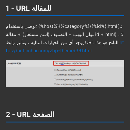
1 - URL للمقالة
نوصي باستخدام: {%host%}{%category%}/{%id%}.html( ع
نوان الويب + التصنيف (اسم مستعار) + مقالة id + html) ، لا
ht
يوجد أي من الخيارات التالية ، وتأثير رابط URL الناتج هو هذا:
tps://ar.finchui.com/zbp-theme/36.html
2 - URL الصفحة