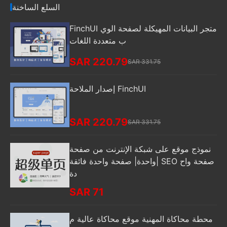
السلع الساخنة
FinchUI متجر البيانات المهيكلة لصفحة الوي
ب متعددة اللغات
SAR 220.79
SAR 331.75
إصدار الملاحة FinchUI
SAR 220.79
SAR 331.75
نموذج موقع على شبكة الإنترنت من صفحة
واحدة| صفحة واحدة فائقة| SEO صفحة واح
دة
SAR 71
محطة محاكاة المهنية موقع محاكاة عالية م