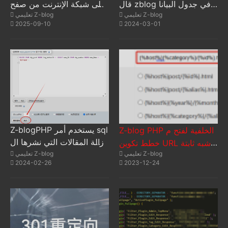
قال zblog في جدول البيانا
على شبكة الإنترنت من صفح
تعليمي Z-blog
تعليمي Z-blog
ت zbp_post قيمة المفتاح ال
ة واحدة| كيفية تحديد صفحة
2025-09-10
2024-03-01
محددة في حقل log_Meta
SEO لجميع المقالات على ص
فحة إعلانية واحدة؟
Z-blogPHP يستخدم أمر sql
Z-blog PHP الخلفية لفتح م
لإزالة المقالات التي نشرها ال
خطط تكوين URL شبه ثابتة
مستخدمون المحددون بشكل
تعليمي Z-blog
تعليمي Z-blog
(مستخدم في هذا الموقع)
2024-02-26
2023-12-24
جماعي