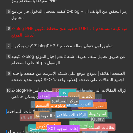
تنفيذها باستخدام رمز PHP
كيفية تسجيل الدخول في برنامج z-blog + رمز التحقق من الهاتف ال
5
محمول
Z-blog PHP الخلفية لفتح مخطط تكوين URL شبه ثابتة (مستخدم ف
6
ي هذا الموقع)
كيف يمكن لـ Z-blogPHP تطبيق لون عنوان مقالة مخصص؟
7
كيفية Z-blog عن طريق تعديل ملف تعريف شبه ثابت, إجبار الموقع
8
على استخدام https الوصول
الصفحة الفائقة| نموذج موقع على شبكة الإنترنت من صفحة واحدة|
9
كيفية تحديد صفحة SEO لجميع المقالات على صفحة إعلانية واحدة؟
Z-blogPHP يستخدم أمر sql لإزالة المقالات التي نشرها المستخدمو
10
favicon
موقع المدونة
أحدث العلامات
علامات الموقع
معلومات الموقع
ن المحددون بشكل جماعي
مركز المساعدة
Jquery
التدريب التقني
صفحة واحدة على شبكة الإنترنت
معلومات التصميم
العلامات الساخنة
الصور المصغرة
موقع الانتقال
التنقل في الموقع
إضافة Z-Blog
الذكاء الاصطناعي
استوديوهات الشبكة
العلامات الساخنة
شبكة المواد اللغوية
التكيف
أكاديمية
العلامات العشوائية
Z-blogPHP
إضافات خدمة العملاء
FinchUI
jQuery
رواية منفردة
شبكة التكوين
301 إعادة التوجيه
الحسابات العامة
بطاقات الشبكة الشخصية
الاستجابة
وصف المنتج
علامات ذات صلة
ملحق WordPress
أرشيف الوسم
متصفح Safari