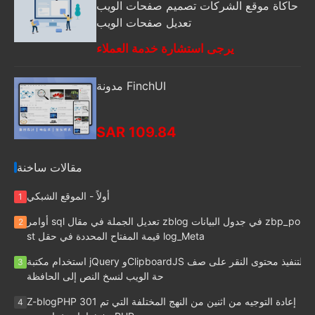
حاكاة موقع الشركات تصميم صفحات الويب
تعديل صفحات الويب
يرجى استشارة خدمة العملاء
مدونة FinchUI
SAR 109.84
مقالات ساخنة
أولاً - الموقع الشبكي
1
أوامر sql تعديل الجملة في مقال zblog في جدول البيانات zbp_po
2
st قيمة المفتاح المحددة في حقل log_Meta
استخدام مكتبة jQuery وClipboardJS لتنفيذ محتوى النقر على صف
3
حة الويب لنسخ النص إلى الحافظة
Z-blogPHP 301 إعادة التوجيه من اثنين من النهج المختلفة التي تم
4