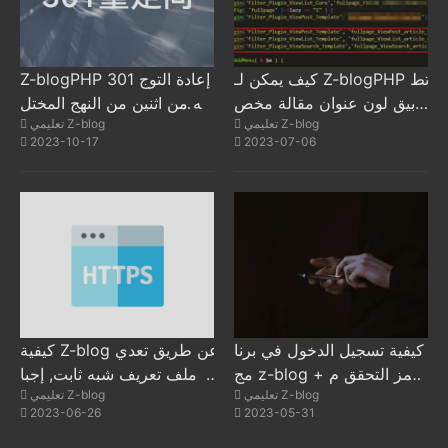
كيف يمكن لـ Z-blogPHP تط
Z-blogPHP 301 إعادة التوج
بيق لون عنوان مقالة مخص
يه من اثنين من النهج المختل
تعليمي Z-blog
تعليمي Z-blog
ص؟
فة التي تم تنفيذها باستخدام ر
2023-10-17
2023-07-06
مز PHP
كيفية تسجيل الدخول في برنا
كيفية Z-blog عن طريق تعدي
مج z-blog + رمز التحقق م
ل ملف تعريف شبه ثابت, إجبا
تعليمي Z-blog
تعليمي Z-blog
ن الهاتف المحمول
ر الموقع على استخدام https
2023-06-26
2023-05-31
الوصول