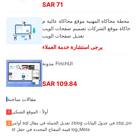
SAR 71
محطة محاكاة المهنية موقع محاكاة عالية م
حاكاة موقع الشركات تصميم صفحات الويب
تعديل صفحات الويب
يرجى استشارة خدمة العملاء
مدونة FinchUI
SAR 109.84
مقالات ساخنة
أولاً - الموقع الشبكي
1
أوامر sql تعديل الجملة في مقال zblog في جدول البيانات zbp_po
2
st قيمة المفتاح المحددة في حقل log_Meta