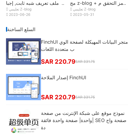
مج z-blog + رمز التحقق م
ل ملف تعريف شبه ثابت, إجبا
تعليمي Z-blog
تعليمي Z-blog
ن الهاتف المحمول
ر الموقع على استخدام https
2023-06-26
2023-05-31
الوصول
السلع الساخنة
FinchUI متجر البيانات المهيكلة لصفحة الوي
ب متعددة اللغات
SAR 220.79
SAR 331.75
إصدار الملاحة FinchUI
SAR 220.79
SAR 331.75
نموذج موقع على شبكة الإنترنت من صفحة
واحدة| صفحة واحدة فائقة| SEO صفحة واح
دة