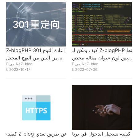
كيف يمكن لـ Z-blogPHP تط
Z-blogPHP 301 إعادة التوج
بيق لون عنوان مقالة مخص
يه من اثنين من النهج المختل
تعليمي Z-blog
تعليمي Z-blog
ص؟
فة التي تم تنفيذها باستخدام ر
2023-10-17
2023-07-06
مز PHP
كيفية تسجيل الدخول في برنا
كيفية Z-blog عن طريق تعدي