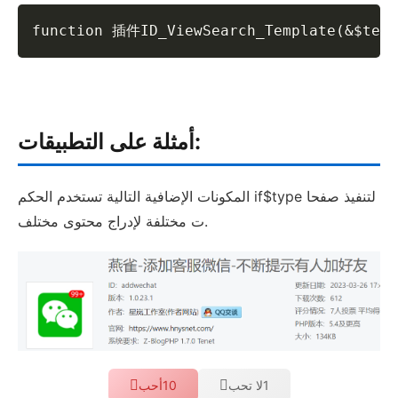
function 插件ID_ViewSearch_Template(&$temp
أمثلة على التطبيقات:
المكونات الإضافية التالية تستخدم الحكم if$type لتنفيذ صفحا
ت مختلفة لإدراج محتوى مختلف.
1
لا تحب
10
أحب