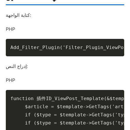
كتابة الواجهة:
PHP
Add_Filter_Plugin('Filter_Plugin_ViewPo
إدراج النص:
PHP
function 插件ID_ViewPost_Template(&$template) {    		 	   	
     $article = $template->GetTags('articl
     if ($type = $template->GetTags('ty
     if ($type = $template->GetTags('ty