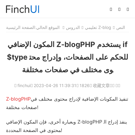
النص
تعليمي Z-blog
الدروس
الموقع الحالي:
الصفحة الرئيسية
المكون الإضافي Z-blogPHP يستخدم if
$type للحكم على الصفحات، وإدراج محت
وى مختلف في صفحات مختلفة
finchui
2023-04-26 11:39:31
1826
收藏文章
تنفيذ المكونات الإضافية لإدراج محتوى مختلف في
Z-blogPHP
صفحات مختلفة!
وبعبارة أخرى، فإن المكون الإضافي Z-blogPHP ينفذ إدراج ال
محتوى في الصفحة المحددة!