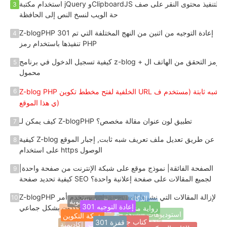
استخدام مكتبة jQuery وClipboardJS لتنفيذ محتوى النقر على صف
3
حة الويب لنسخ النص إلى الحافظة
Z-blogPHP 301 إعادة التوجيه من اثنين من النهج المختلفة التي تم
4
تنفيذها باستخدام رمز PHP
كيفية تسجيل الدخول في برنامج z-blog + رمز التحقق من الهاتف ال
5
محمول
Z-blog PHP الخلفية لفتح مخطط تكوين URL شبه ثابتة (مستخدم ف
6
ي هذا الموقع)
كيف يمكن لـ Z-blogPHP تطبيق لون عنوان مقالة مخصص؟
7
كيفية Z-blog عن طريق تعديل ملف تعريف شبه ثابت, إجبار الموقع
8
على استخدام https الوصول
الصفحة الفائقة| نموذج موقع على شبكة الإنترنت من صفحة واحدة|
9
كيفية تحديد صفحة SEO لجميع المقالات على صفحة إعلانية واحدة؟
Z-blogPHP يستخدم أمر sql لإزالة المقالات التي نشرها المستخدمو
10
الذكاء الاصطناعي
شبكة المواد اللغوية
301 إعادة التوجيه
رواية منفردة
مركز المساعدة
ن المحددون بشكل جماعي
التدريب التقني
شبكة التكوين
معلومات التصميم
استوديوهات الشبكة
301 قفزة
كتاب جيد
أكاديمية
بطاقات الشبكة الشخصية
favicon
علامات الموقع
مرشحات