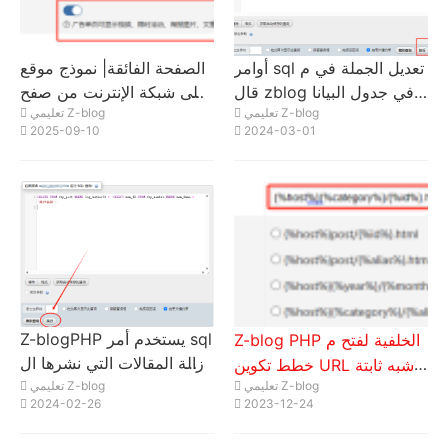
أوامر sql تعديل الجملة في م
الصفحة الفائقة| نموذج موقع
قال zblog في جدول البيانا
على شبكة الإنترنت من صفح
تعليمي Z-blog
تعليمي Z-blog
ت zbp_post قيمة المفتاح ال
ة واحدة| كيفية تحديد صفحة
2025-09-10
2024-03-01
محددة في حقل log_Meta
SEO لجميع المقالات على ص
فحة إعلانية واحدة؟
Z-blogPHP يستخدم أمر sql
Z-blog PHP الخلفية لفتح م
لإزالة المقالات التي نشرها ال
خطط تكوين URL شبه ثابتة
مستخدمون المحددون بشكل
تعليمي Z-blog
تعليمي Z-blog
(مستخدم في هذا الموقع)
2024-02-26
2023-12-24
جماعي