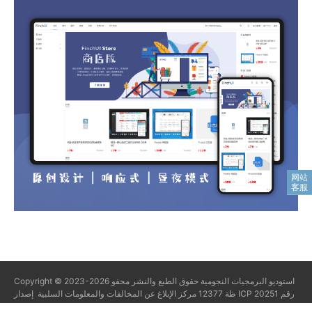
استوديو البرمجيات النجومية
حقوق الطبع والنشر محفو
Copyright © 2023-2026
ظة
12377 مركز الإبلاغ عن المخالفات والمعلومات السلبية
إصدار ICP رقم 20251
46111
Powered By
Z-BlogPHP 1.7.5