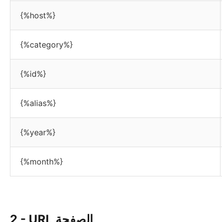
{%host%}
{%category%}
{%id%}
{%alias%}
{%year%}
{%month%}
2 - URL الصفحة