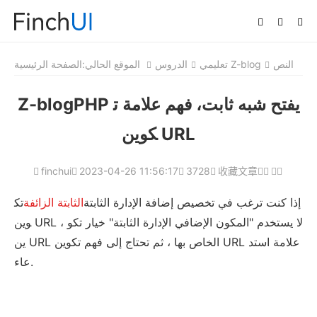
النص
تعليمي Z-blog
الدروس
الموقع الحالي:
الصفحة الرئيسية
Z-blogPHP يفتح شبه ثابت، فهم علامة ت
كوين URL
finchui
2023-04-26 11:56:17
3728
收藏文章
إذا كنت ترغب في تخصيص إضافة الإدارة الثابتة
الثابتة الزائفة
تك
وين URL ، لا يستخدم "المكون الإضافي الإدارة الثابتة" خيار تكو
ين URL الخاص بها ، ثم تحتاج إلى فهم تكوين URL علامة استد
عاء.