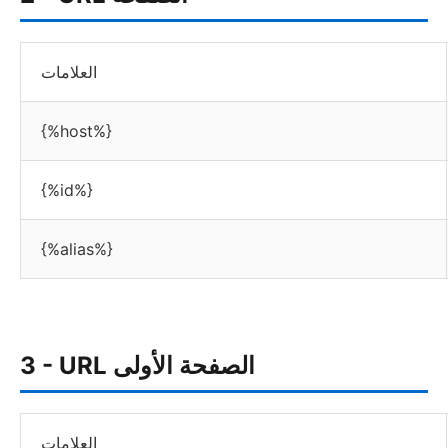
العلامات
{%host%}
{%id%}
{%alias%}
3 - URL الصفحة الأولى
العلامات