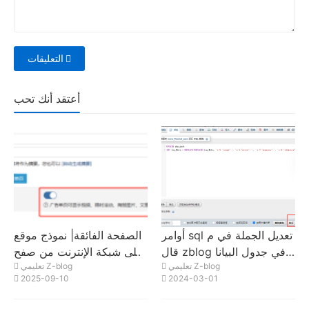
التعليقات
أعتقد أنك تحب
أوامر sql تعديل الجملة في م
الصفحة الفائقة| نموذج موقع
قال zblog في جدول البيانا
على شبكة الإنترنت من صفح
تعليمي Z-blog
تعليمي Z-blog
ت zbp_post قيمة المفتاح ال
ة واحدة| كيفية تحديد صفحة
2025-09-10
2024-03-01
محددة في حقل log_Meta
SEO لجميع المقالات على ص
فحة إعلانية واحدة؟