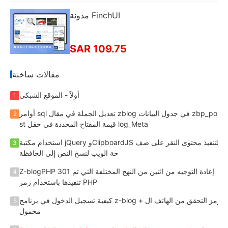
مدونة FinchUI
SAR 109.75
مقالات ساخنة
أولاً - الموقع الشبكي
1
أوامر sql تعديل الجملة في مقال zblog في جدول البيانات zbp_po
2
st قيمة المفتاح المحددة في حقل log_Meta
استخدام مكتبة jQuery وClipboardJS لتنفيذ محتوى النقر على صف
3
حة الويب لنسخ النص إلى الحافظة
Z-blogPHP 301 إعادة التوجيه من اثنين من النهج المختلفة التي تم
4
تنفيذها باستخدام رمز PHP
كيفية تسجيل الدخول في برنامج z-blog + رمز التحقق من الهاتف ال
5
محمول