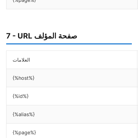
{%page%}
7 - URL صفحة المؤلف
العلامات
{%host%}
{%id%}
{%alias%}
{%page%}