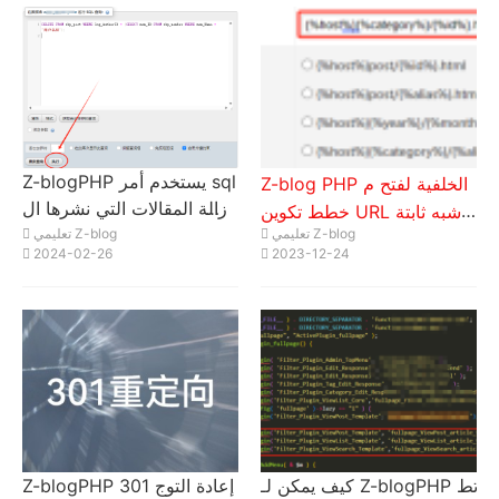
Z-blogPHP يستخدم أمر sql
Z-blog PHP الخلفية لفتح م
لإزالة المقالات التي نشرها ال
خطط تكوين URL شبه ثابتة
مستخدمون المحددون بشكل
تعليمي Z-blog
تعليمي Z-blog
(مستخدم في هذا الموقع)
2024-02-26
2023-12-24
جماعي
كيف يمكن لـ Z-blogPHP تط
Z-blogPHP 301 إعادة التوج