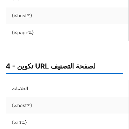
{%host%}
{%page%}
4 - تكوين URL لصفحة التصنيف
العلامات
{%host%}
{%id%}