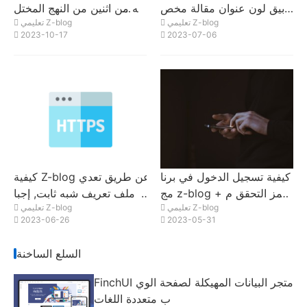
بيق لون عنوان مقالة مخص
يه من اثنين من النهج المختل
تعليمي Z-blog
تعليمي Z-blog
ص؟
فة التي تم تنفيذها باستخدام ر
2023-10-17
2023-07-06
مز PHP
كيفية تسجيل الدخول في برنا
كيفية Z-blog عن طريق تعدي
مج z-blog + رمز التحقق م
ل ملف تعريف شبه ثابت, إجبا
تعليمي Z-blog
تعليمي Z-blog
ن الهاتف المحمول
ر الموقع على استخدام https
2023-06-26
2023-05-31
الوصول
السلع الساخنة
FinchUI متجر البيانات المهيكلة لصفحة الوي
ب متعددة اللغات