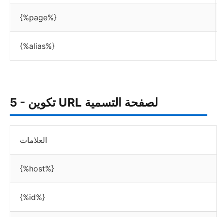
{%page%}
{%alias%}
5 - تكوين URL لصفحة التسمية
العلامات
{%host%}
{%id%}