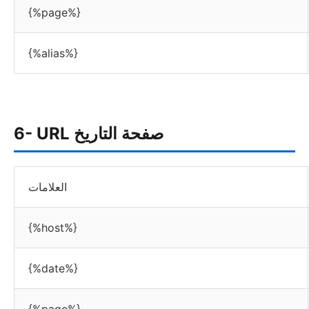
{%page%}
{%alias%}
6- URL صفحة التاريخ
العلامات
{%host%}
{%date%}