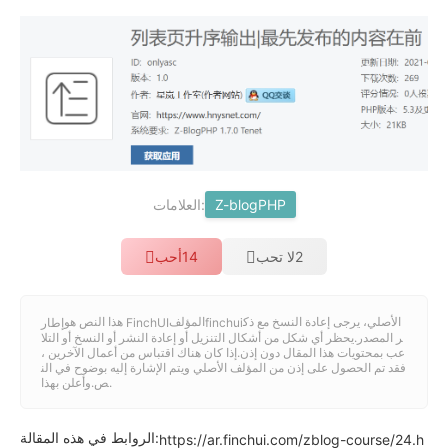
العلامات:
Z-blogPHP
2
لا تحب
14
أحب
الأصلي، يرجى إعادة النسخ مع ذك
المؤلف
هذا النص هو
finchui
إطار FinchUI
ر المصدر.يحظر أي شكل من أشكال التنزيل أو إعادة النشر أو النسخ أو التلا
عب بمحتويات هذا المقال دون إذن.إذا كان هناك اقتباس من أعمال الآخرين ،
فقد تم الحصول على إذن من المؤلف الأصلي ويتم الإشارة إليه بوضوح في الن
ص.وأعلن بهذا.
الروابط في هذه المقالة:
https://ar.finchui.com/zblog-course/24.h