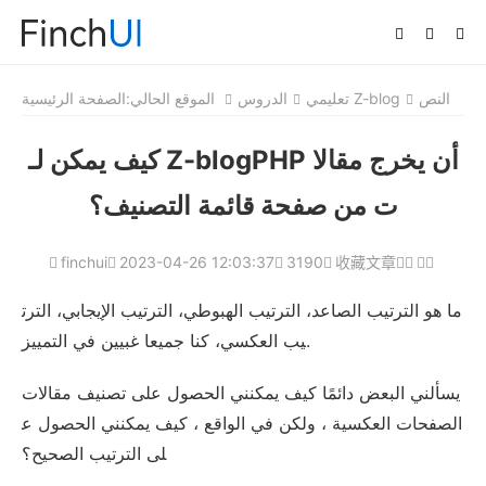
النص
تعليمي Z-blog
الدروس
الموقع الحالي:
الصفحة الرئيسية
كيف يمكن لـ Z-blogPHP أن يخرج مقالا
ت من صفحة قائمة التصنيف؟
finchui
2023-04-26 12:03:37
3190
收藏文章
ما هو الترتيب الصاعد، الترتيب الهبوطي، الترتيب الإيجابي، الترت
يب العكسي، كنا جميعا غبيين في التمييز.
يسألني البعض دائمًا كيف يمكنني الحصول على تصنيف مقالات
الصفحات العكسية ، ولكن في الواقع ، كيف يمكنني الحصول ع
لى الترتيب الصحيح؟