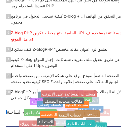
4
تنفيذها باستخدام رمز PHP
كيفية تسجيل الدخول في برنامج z-blog + رمز التحقق من الهاتف ال
5
محمول
Z-blog PHP الخلفية لفتح مخطط تكوين URL شبه ثابتة (مستخدم ف
6
ي هذا الموقع)
كيف يمكن لـ Z-blogPHP تطبيق لون عنوان مقالة مخصص؟
7
كيفية Z-blog عن طريق تعديل ملف تعريف شبه ثابت, إجبار الموقع
8
على استخدام https الوصول
الصفحة الفائقة| نموذج موقع على شبكة الإنترنت من صفحة واحدة|
9
كيفية تحديد صفحة SEO لجميع المقالات على صفحة إعلانية واحدة؟
Z-blogPHP يستخدم أمر sql لإزالة المقالات التي نشرها المستخدمو
10
مستندات المساعدة على الإنترنت
مركز خدمة العملاء
الثابتة الزائفة
https
ن المحددون بشكل جماعي
مقالات متعددة التصنيف
فتح الوثائق
تصنيف إضافي
مساعد الكتابة
الوثائق الداخلية
مكتبة IP الحقيقية
301 قفزة
مرشحات
كتاب جيد
متصفح Safari
الخدمات المخصصة
خدمات التنمية
ملحق WordPress
أرشيف الوسم
العلامات الساخنة
وصف المنتج
301 إعادة التوجيه
بطاقات الشبكة الشخصية
شبكة التكوين
رواية منفردة
الاستجابة
الحسابات العامة
jQuery
إضافات خدمة العملاء
العلامات العشوائية
FinchUI
Z-blogPHP
أكاديمية
شبكة المواد اللغوية