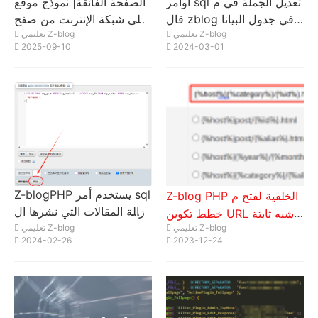
أوامر sql تعديل الجملة في م
الصفحة الفائقة| نموذج موقع
قال zblog في جدول البيانا
على شبكة الإنترنت من صفح
تعليمي Z-blog
تعليمي Z-blog
ت zbp_post قيمة المفتاح ال
ة واحدة| كيفية تحديد صفحة
2025-09-10
2024-03-01
محددة في حقل log_Meta
SEO لجميع المقالات على ص
فحة إعلانية واحدة؟
Z-blogPHP يستخدم أمر sql
Z-blog PHP الخلفية لفتح م
لإزالة المقالات التي نشرها ال
خطط تكوين URL شبه ثابتة
مستخدمون المحددون بشكل
تعليمي Z-blog
تعليمي Z-blog
(مستخدم في هذا الموقع)
2024-02-26
2023-12-24
جماعي