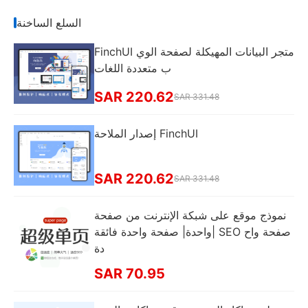
السلع الساخنة
FinchUI متجر البيانات المهيكلة لصفحة الوي
ب متعددة اللغات
SAR 220.62
SAR 331.48
إصدار الملاحة FinchUI
SAR 220.62
SAR 331.48
نموذج موقع على شبكة الإنترنت من صفحة
واحدة| صفحة واحدة فائقة| SEO صفحة واح
دة
SAR 70.95