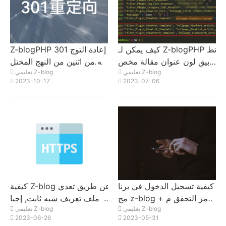
كيف يمكن لـ Z-blogPHP تط
Z-blogPHP 301 إعادة التوج
بيق لون عنوان مقالة مخص
يه من اثنين من النهج المختل
تعليمي Z-blog
تعليمي Z-blog
ص؟
فة التي تم تنفيذها باستخدام ر
2023-10-17
2023-07-06
مز PHP
كيفية تسجيل الدخول في برنا
كيفية Z-blog عن طريق تعدي
مج z-blog + رمز التحقق م
ل ملف تعريف شبه ثابت, إجبا
تعليمي Z-blog
تعليمي Z-blog
ن الهاتف المحمول
ر الموقع على استخدام https
2023-06-26
2023-05-31
الوصول