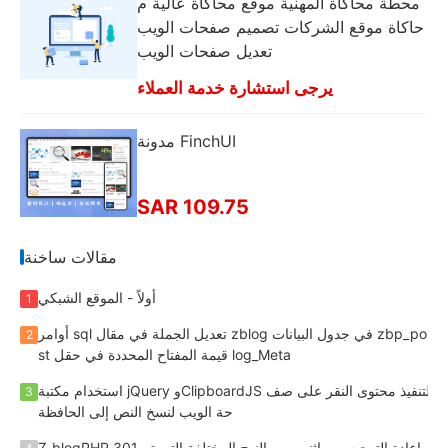
محطة محاكاة المهنية موقع محاكاة عالية م
حاكاة موقع الشركات تصميم صفحات الويب
تعديل صفحات الويب
يرجى استشارة خدمة العملاء
مدونة FinchUI
SAR 109.75
مقالات ساخنة
أولاً - الموقع الشبكي
1
أوامر sql تعديل الجملة في مقال zblog في جدول البيانات zbp_po
2
st قيمة المفتاح المحددة في حقل log_Meta
استخدام مكتبة jQuery وClipboardJS لتنفيذ محتوى النقر على صف
3
حة الويب لنسخ النص إلى الحافظة
Z-blogPHP 301 إعادة التوجيه من اثنين من النهج المختلفة التي تم